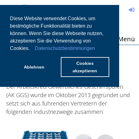
DE
Diese Website verwendet Cookies, um
bestmögliche Funktionalität bieten zu
können. Wenn Sie diese Webseite nutzen,
Menü
akzeptieren Sie die Verwendung von
Cookies.
Datenschutzbestimmungen
VORSTELLUNG DES
ARBEITSKREISES
Cookies
Ablehnen
akzeptieren
Der Arbeitskreis Gewerbliches Geschirrspülen
(AK GGS) wurde im Oktober 2013 gegründet und
setzt sich aus führenden Vertretern der
folgenden Industriezweige zusammen: