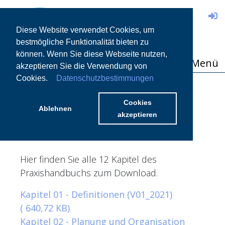
DE
Diese Website verwendet Cookies, um
bestmögliche Funktionalität bieten zu
können. Wenn Sie diese Webseite nutzen,
Menü
akzeptieren Sie die Verwendung von
Cookies.
Datenschutzbestimmungen
PRAXISHANDBUCH
GEWERBLICHES
Cookies
Ablehnen
akzeptieren
GESCHIRRSPÜLEN
Hier finden Sie alle 12 Kapitel des
Praxishandbuchs zum Download.
Kapitel 01 - Definitionen (V01_2021)
( 640,72 KB)
Kapitel 02 - Planung und Organisation