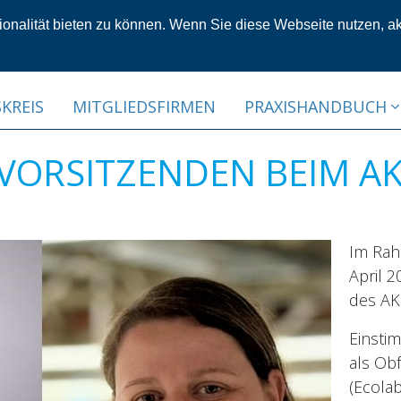
nalität bieten zu können. Wenn Sie diese Webseite nutzen, ak
KREIS
MITGLIEDSFIRMEN
PRAXISHANDBUCH
VORSITZENDEN BEIM A
Im Rah
April 2
des AK
Einstim
als Ob
(Ecola