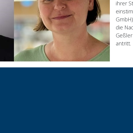
ihrer S
einsti
GmbH) 
die Na
Geßler
antritt.