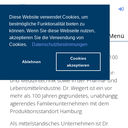
DE
Diese Website verwendet Cookies, um
bestmögliche Funktionalität bieten zu
können. Wenn Sie diese Webseite nutzen,
Menü
akzeptieren Sie die Verwendung von
Cookies.
Datenschutzbestimmungen
Die Chemische Fabrik Dr. Weigert GmbH &
Co.KG entwickelt und produziert seit über 100
Cookies
Ablehnen
Jahren Lösungen für die Reinigung und
akzeptieren
Desinfektion in der Profi-Küche, in der Labor-
und Medizintechnik sowie in der Pharma- und
Lebensmittelindustrie. Dr. Weigert ist ein vor
mehr als 100 Jahren gegründetes, unabhängig
agierendes Familienunternehmen mit dem
Produktionsstandort Hamburg.
Als mittelständisches Unternehmen ist Dr.